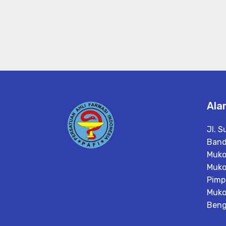
Ala
Jl. S
Band
Muko
Muk
Pimp
Muk
Beng