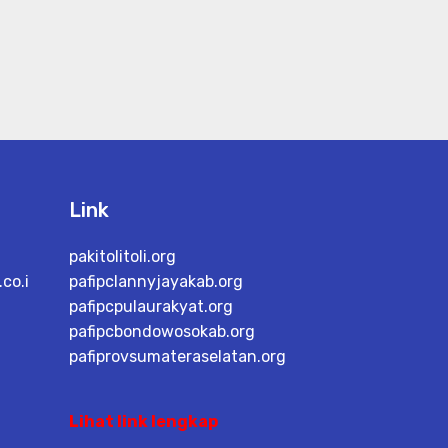
Link
pakitolitoli.org
co.i
pafipclannyjayakab.org
pafipcpulaurakyat.org
pafipcbondowosokab.org
pafiprovsumateraselatan.org
Lihat link lengkap