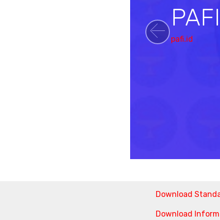
PAF
pafi.id
Previou
Download Stand
Download Informa