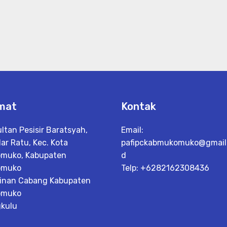
mat
Kontak
ultan Pesisir Baratsyah,
Email:
ar Ratu, Kec. Kota
pafipckabmukomuko@gmail.
muko, Kabupaten
d
omuko
Telp: +6282162308436
inan Cabang Kabupaten
omuko
kulu