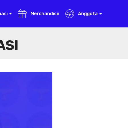
masi
Merchandise
Anggota
ASI